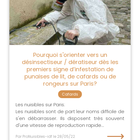
Pourquoi s'orienter vers un
désinsectiseur / dératiseur dès les
premiers signe d’infestation de
punaises de lit, de cafards ou de
rongeurs sur Paris?
Cafards
Les nuisibles sur Paris:
Les nuisibles sont de part leur noms difficile de
s'en débarrasser. Ils disposent très souvent
d'une vitesse de reproduction rapide...
⟶
Par ProNuisibles-idf
le 28/05/22