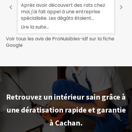
Après avoir découvert des rats chez
J’
moi, j'ai fait appel à une entreprise
ma
spécialisée. Les dégâts étaient
pl
importants. Au bout de quelques mois,
co
Lire la suite...
Lir
la situation s'est améliorée. Leur suivi
pr
régulier a été très rassurant. Je suis
Un
Voir tous les avis de ProNuisibles-idf sur la fiche
e
reconnaissant à l'entreprise
év
Google
ProNuisibles-idf.
se
Retrouvez un intérieur sain grâce à
une dératisation rapide et garantie
à Cachan.