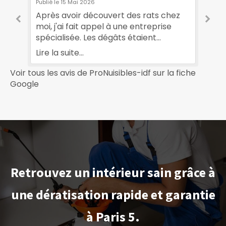
Publié le 15 Mai 2026
Pub
Après avoir découvert des rats chez
J’
moi, j'ai fait appel à une entreprise
ma
spécialisée. Les dégâts étaient
pl
importants. Au bout de quelques mois,
co
Lire la suite...
Lir
la situation s'est améliorée. Leur suivi
pr
régulier a été très rassurant. Je suis
Un
Voir tous les avis de ProNuisibles-idf sur la fiche
e
reconnaissant à l'entreprise
év
Google
ProNuisibles-idf.
se
Retrouvez un intérieur sain grâce à
une dératisation rapide et garantie
à Paris 5.