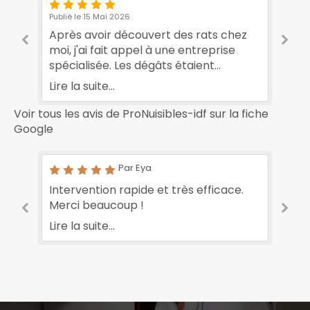
Publié le 15 Mai 2026
Pub
Après avoir découvert des rats chez
J’
moi, j'ai fait appel à une entreprise
ma
spécialisée. Les dégâts étaient
pl
importants. Au bout de quelques mois,
co
Lire la suite...
Lir
la situation s'est améliorée. Leur suivi
pr
régulier a été très rassurant. Je suis
Un
Voir tous les avis de ProNuisibles-idf sur la fiche
e
reconnaissant à l'entreprise
év
Google
ProNuisibles-idf.
se
Par Eya
Intervention rapide et très efficace.
Li
Merci beaucoup !
le
pr
Lire la suite...
co
Lir