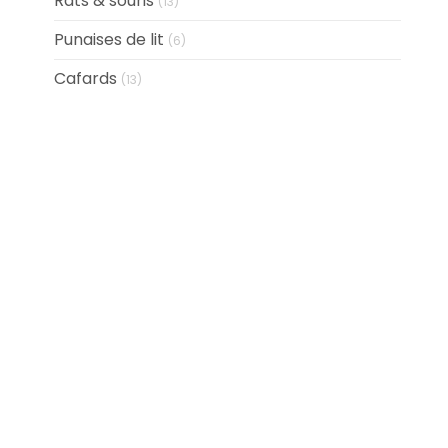
Rats & souris
(13)
Punaises de lit
(6)
Cafards
(13)