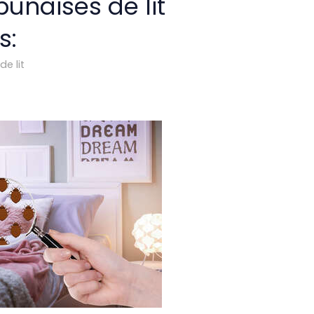
unaises de lit
s:
de lit