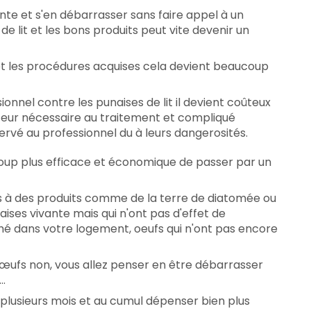
ente et s'en débarrasser sans faire appel à un
de lit et les bons produits peut vite devenir un
s et les procédures acquises cela devient beaucoup
nnel contre les punaises de lit il devient coûteux
ateur nécessaire au traitement et compliqué
ervé au professionnel du à leurs dangerosités.
coup plus efficace et économique de passer par un
cès à des produits comme de la terre de diatomée ou
aises vivante mais qui n'ont pas d'effet de
é dans votre logement, oeufs qui n'ont pas encore
s œufs non, vous allez penser en être débarrasser
..
 plusieurs mois et au cumul dépenser bien plus